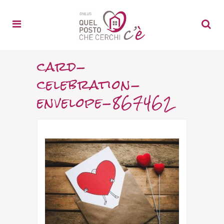
card-
celebration-
envelope-867462